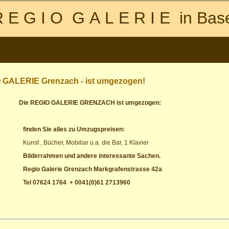
 E G I O G A L E R I E in Bas
 GALERIE Grenzach - ist umgezogen!
EGIO GALERIE GRENZACH ist umgezogen:
finden Sie alles zu Umzugspreisen:
Kunst , Bücher, Mobiliar u.a. die Bar, 1 Klavier
Bilderrahmen und andere interessante Sachen.
Regio Galerie Grenzach Markgrafenstrasse 42a
Tel 07624 1764 + 0041(0)61 2713960