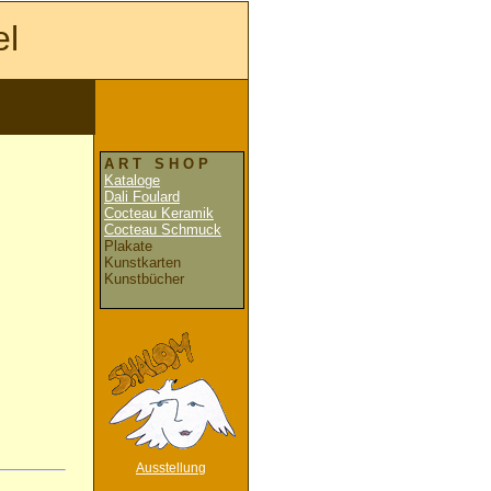
el
A R T S H O P
Kataloge
Dali Foulard
Cocteau Keramik
Cocteau Schmuck
Plakate
Kunstkarten
Kunstbücher
Ausstellung