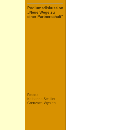
Podiumsdiskussion
„Neue Wege zu
einer Partnerschaft“
Fotos:
Katharina Schiller
Grenzach-Wyhlen