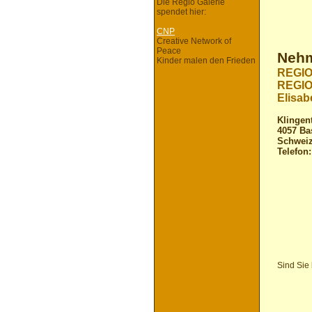
Die Regio Galerie
spendet hier:
CNP
Creative Network of
Peace
Nehm
Kinder malen den Frieden
REGIO
REGIO
Elisab
Klingen
4057 Ba
Schwei
Telefon
Sind Sie