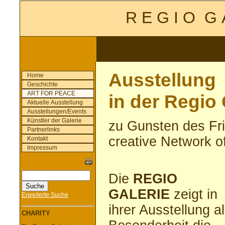
R E G I O G A
Ausstellung
Home
Geschichte
ART FOR PEACE
in der Regio 
Aktuelle Ausstellung
Ausstellungen/Events
Künstler der Galerie
zu Gunsten des Fr
Partnerlinks
creative Network o
Kontakt
Impressum
Die
REGIO
GALERIE
zeigt in
Erweiterte Suche
ihrer Ausstellung a
CHARITY