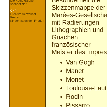
Besonderheit die
Die Regio Galerie
spendet hier:
Skizzenmappe der
CNP
Marées-Gesellscha
Creative Network of
Peace
mit Radierungen,
Kinder malen den Frieden
Lithographien und
Guachen
französischer
Meister des Impres
Van Gogh
Manet
Monet
Toulouse-Laut
Rodin
Pissarro