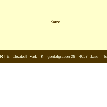
Katze
R I E
Elisabeth Fark Klingentalgraben 29 4057 Basel Tel.