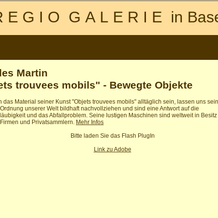
 E G I O G A L E R I E in Bas
les Martin
ets trouvees mobils" - Bewegte Objekte
das Material seiner Kunst "Objets trouvees mobils" alltäglich sein, lassen uns sei
Ordnung unserer Welt bildhaft nachvollziehen und sind eine Antwort auf die
äubigkeit und das Abfallproblem. Seine lustigen Maschinen sind weltweit in Besitz
Firmen und Privatsammlern.
Mehr Infos
Bitte laden Sie das Flash PlugIn
Link zu Adobe