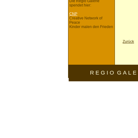
Die Regio Galerie
spendet hier:
CNP
Creative Network of
Peace
Kinder malen den Frieden
Zurück
R E G I O G A L E 