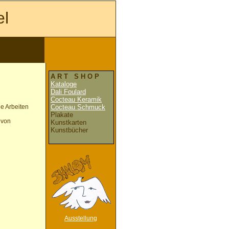
el
A R T S H O P
Kataloge
Dali Foulard
Cocteau Keramik
ne Arbeiten
Cocteau Schmuck
Plakate
 von
Kunstkarten
Kunstbücher
Ausstellung