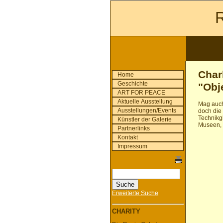
R
Char
Home
Geschichte
"Obj
ART FOR PEACE
Aktuelle Ausstellung
Mag auch 
Ausstellungen/Events
doch die 
Technikgl
Künstler der Galerie
Museen, 
Partnerlinks
Kontakt
Impressum
Erweiterte Suche
CHARITY